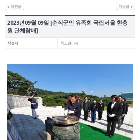
이전글
다음글
정보공개
2023년09월 09일 [순직군인 유족회 국립서울 현충
HOME
유가족회원 로그인
기부금회원 로그인
원 단체참배]
유가족 회원가입
기부금 회원가입
작성자
최고관리자