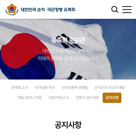
유족회 소개
유족회 홍보관
유족회 홍보관
대한민국 순직군인 유족회는
미래의 장병을 함께 지키겠습니다.
천국의 별님
순직군인 유가족 찾기
유족회 소식
국가보훈 역사
국가보훈부 관련법
순직군인 사고와 예방
연회비·기부금 안내
학술 세미나 전용
지부/지회 소식
언론사 보도자료
공지사항
보훈관련 법률
공지사항
주요활동사업