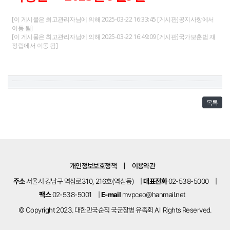
[이 게시물은 최고관리자님에 의해 2025-03-22 16:33:45 [게시판]공지사항에서
이동 됨]
[이 게시물은 최고관리자님에 의해 2025-03-22 16:49:09 [게시판]국가보훈법 재
정립에서 이동 됨]
목록
개인정보보호정책
|
이용약관
주소
서울시 강남구 역삼로310, 216호(역삼동)
|
대표전화
02-538-5000
|
팩스
02-538-5001
|
E-mail
mvpceo@hanmail.net
© Copyright 2023. 대한민국순직 국군장병 유족회 All Rights Reserved.