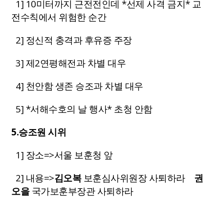
1] 10미터까지 근전전인데 *선제 사격 금지* 교
전수칙에서 위험한 순간
2] 정신적 충격과 후유증 주장
3] 제2연평해전과 차별 대우
4] 천안함 생존 승조과 차별 대우
5] *서해수호의 날 행사* 초청 안함
5.승조원 시위
1
] 장소=>서울 보훈청 앞
2] 내용=>
김오복
보훈심사위원장 사퇴하라
권
오을
국가보훈부장관 사퇴하라