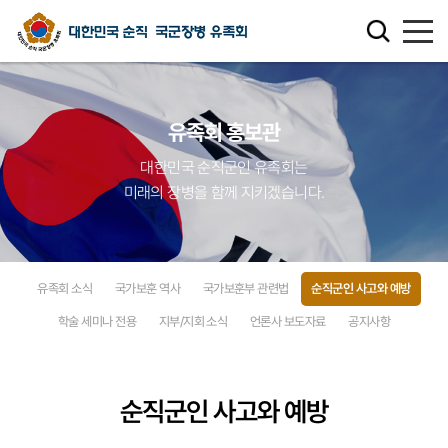
유족회 소개
유족회 홍보관
유족회 홍보관
대한민국 순직군인 유족회는
미래의 장병을 함께 지키겠습니다.
천국의 별님
순직군인 유가족 찾기
유족회 소식
국가보훈 역사
국가보훈부 관련법
순직군인 사고와 예방
연회비·기부금 안내
학술 세미나 전용
지부/지회 소식
언론사 보도자료
공지사항
보훈관련 법률
순직군인 사고와 예방
주요활동사업