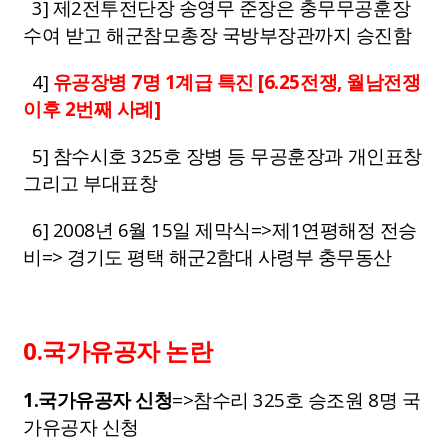
3] 제2전투전단장 송영무 준장은 충무무공훈장
수여 받고 해군참모총장 국방부장관까지 승진함
4]
유공장병 7명 1계급 특진 [6.25전쟁, 월남전쟁
이후 2번째 사례]
5] 참수시호 325호 장병 등 무공훈장과 개인표창
그리고 부대표창
6] 2008년 6월 15일 제막식=>제1연평해정 전승
비=> 경기도 평택 해군2함대 사령부 충무동산
0.국가유공자 논란
1.국가유공자 신청
=>참수리 325호 승조원 8명 국
가유공자 신청