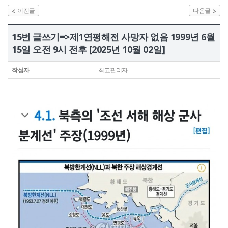
이전글
다음글
정보공개
15번 글쓰기=>제1연평해전 사망자 없음 1999년 6월
HOME
유가족회원 로그인
기부금회원 로그인
15일 오전 9시 전후 [2025년 10월 02일]
유가족 회원가입
기부금 회원가입
작성자
최고관리자