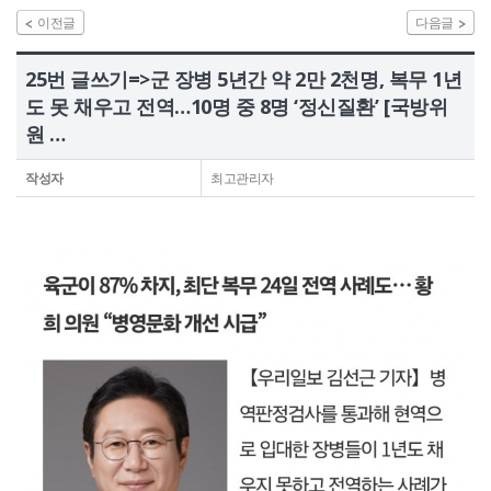
이전글
다음글
정보공개
25번 글쓰기=>군 장병 5년간 약 2만 2천명, 복무 1년
HOME
유가족회원 로그인
기부금회원 로그인
도 못 채우고 전역…10명 중 8명 ‘정신질환’ [국방위
유가족 회원가입
기부금 회원가입
원 …
작성자
최고관리자