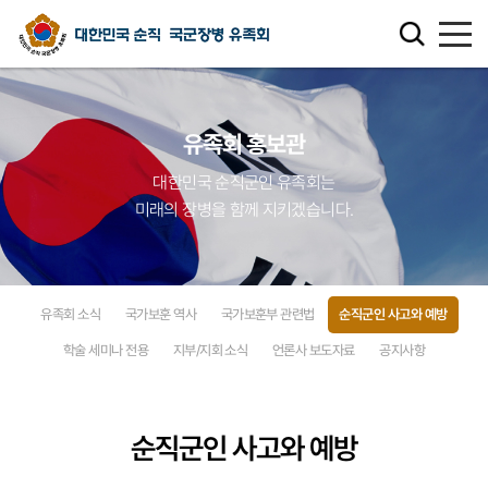
유족회 소개
유족회 홍보관
유족회 홍보관
대한민국 순직군인 유족회는
미래의 장병을 함께 지키겠습니다.
천국의 별님
순직군인 유가족 찾기
유족회 소식
국가보훈 역사
국가보훈부 관련법
순직군인 사고와 예방
연회비·기부금 안내
학술 세미나 전용
지부/지회 소식
언론사 보도자료
공지사항
보훈관련 법률
순직군인 사고와 예방
주요활동사업