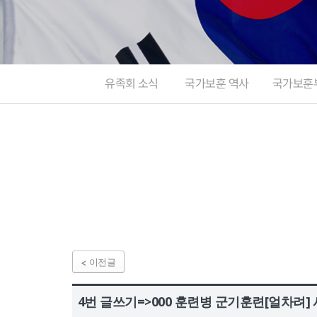
정보공개
HOME
유가족회원 로그인
기부금회원 로그인
유가족 회원가입
기부금 회원가입
유족회 소식
국가보훈 역사
국가보훈
이전글
4번 글쓰기=>000 훈련병 군기훈련[얼차려] 사