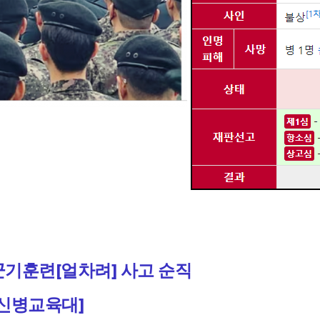
기훈련[얼차려] 사고 순직
병교육대]