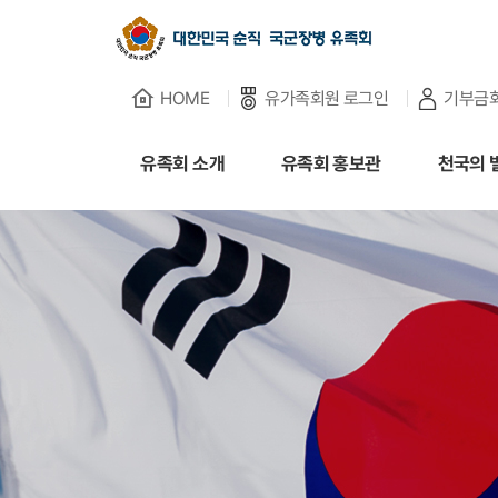
HOME
유가족회원 로그인
기부금
유족회 소개
유족회 소개
유족회 홍보관
천국의 
유족회 홍보관
천국의 별님
순직군인 유가족 찾기
연회비·기부금 안내
보훈관련 법률
주요활동사업