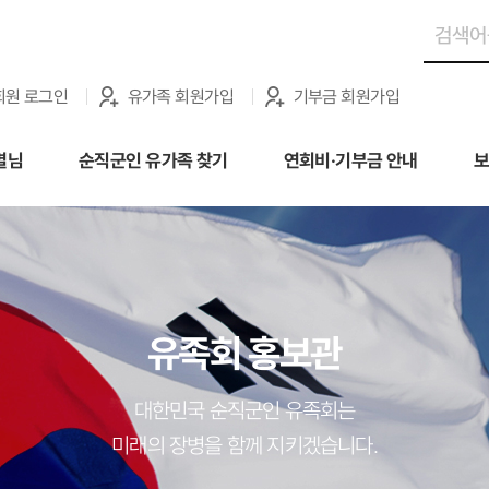
회원 로그인
유가족 회원가입
기부금 회원가입
별님
순직군인 유가족 찾기
연회비·기부금 안내
보
유족회 홍보관
대한민국 순직군인 유족회는
미래의 장병을 함께 지키겠습니다.