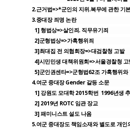
2.근거법=>*군인의 지위.복무에 관한 기
3.중대장 죄명 논란
1] 형법상=>살인죄. 직무유기죄
2]군형법상=>가혹행위죄
3]최대집 전 의협회장=>대검찰청 고발
4]시민민생 대책위원회=>서울경찰청 고
5]군인권센타=>군형법62조 가혹행위와
4.여군 중대장 Gender 갈등 소문
1] 강원도 모대학 2015학번 1996년생 
2] 2019년 ROTC 임관 장교
3] 패미니스트 설도 나옴
5.여군 중대장도 책임소재와 별도로 개인