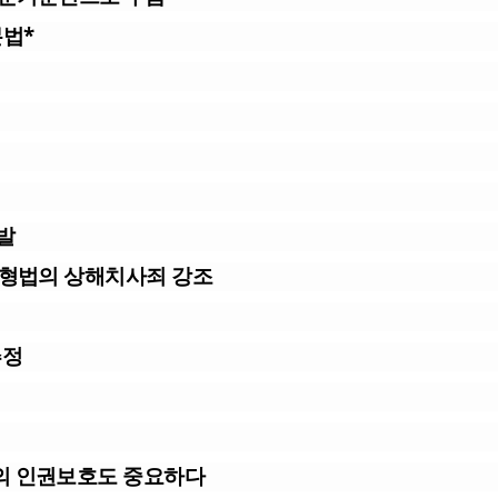
본법*
발
 형법의 상해치사죄 강조
추정
의 인권보호도 중요하다