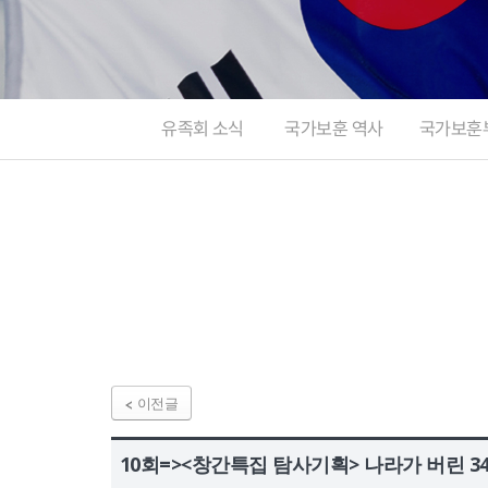
정보공개
HOME
유가족회원 로그인
기부금회원 로그인
유가족 회원가입
기부금 회원가입
유족회 소식
국가보훈 역사
국가보훈
이전글
10회=><창간특집 탐사기획> 나라가 버린 34