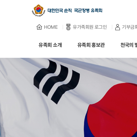
HOME
유가족회원 로그인
기부금
유족회 소개
유족회 소개
유족회 홍보관
천국의 
유족회 홍보관
천국의 별님
순직군인 유가족 찾기
연회비·기부금 안내
보훈관련 법률
주요활동사업