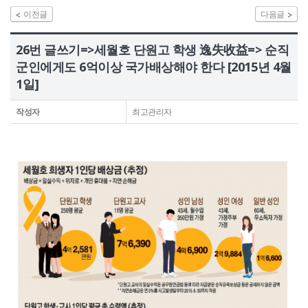
이전글
다음글
정보공개
26번 글쓰기=>세월호 단원고 학생 逸失收益=> 순직
HOME
유가족회원 로그인
기부금회원 로그인
군인에게도 6억이상 국가배상해야 한다 [2015년 4월
유가족 회원가입
기부금 회원가입
1일]
작성자
최고관리자