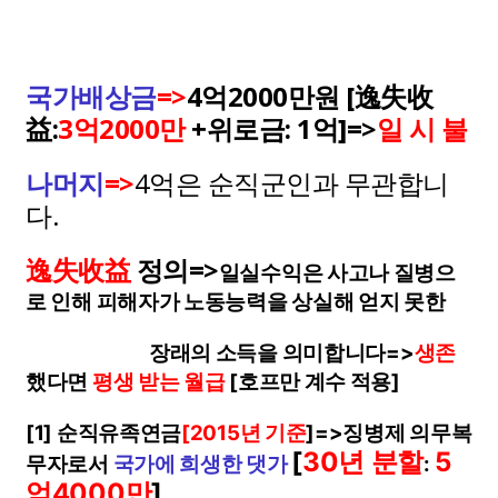
국가배상금
=>
4억2000만원 [逸失收
益:
3억2000만
+위로금: 1억]=>
일 시 불
나머지
=>
4억은 순직군인과 무관합니
다.
逸失收益
정의=>
일실수익은 사고나 질병으
로 인해 피해자가 노동능력을 상실해 얻지 못한
장래의 소득을 의미합니다=>
생존
했다면
평생 받는 월급
[호프만 계수 적용]
[1] 순직유족연금
[2015년 기준
]=>징병제 의무복
[
30년 분할
5
무자로서
국가에 희생한 댓가
:
억4000만
]