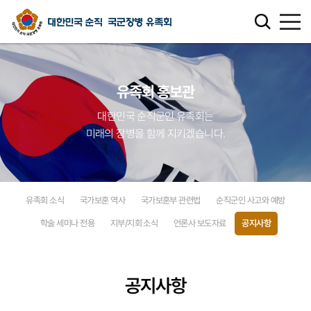
유족회 소개
유족회 홍보관
유족회 홍보관
대한민국 순직군인 유족회는
미래의 장병을 함께 지키겠습니다.
천국의 별님
순직군인 유가족 찾기
유족회 소식
국가보훈 역사
국가보훈부 관련법
순직군인 사고와 예방
연회비·기부금 안내
학술 세미나 전용
지부/지회 소식
언론사 보도자료
공지사항
보훈관련 법률
공지사항
주요활동사업