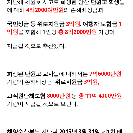
지난해 세월호 사고로 희생된 안산
단원고 학생
들
에 대해
4억2000여만원
의 손해배상금과
국민성금 등 위로지원금
3억원
,
여행자 보험금
1
억원
을 포함해 1인당
총 8억2000만원
가량이
지급될 것으로 추산됐다
.
희생된
단원고 교사
들에 대해서는
7억6000만원
가량의 손해배상금,
위로지원금
3억원,
교직원단체보험
8000만원
등
총 11억 4000만원
가량이 지급될 것으로 보인다.
해양수산부
는 지난달
2015년 3월 31일
제1차 배