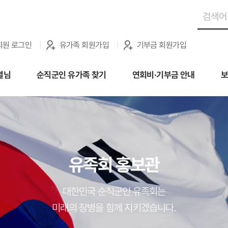
회원 로그인
유가족 회원가입
기부금 회원가입
별님
순직군인 유가족 찾기
연회비·기부금 안내
보
유족회 홍보관
대한민국 순직군인 유족회는
미래의 장병을 함께 지키겠습니다.