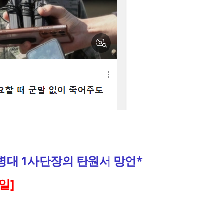
대 1사단장의 탄원서 망언*
0일]