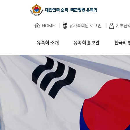
HOME
유가족회원 로그인
기부금
유족회 소개
유족회 소개
유족회 홍보관
천국의 
유족회 홍보관
천국의 별님
순직군인 유가족 찾기
연회비·기부금 안내
보훈관련 법률
주요활동사업