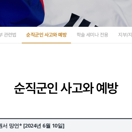
부 관련법
순직군인 사고와 예방
학술 세미나 전용
지부/
순직군인 사고와 예방
망언* [2024년 6월 10일]