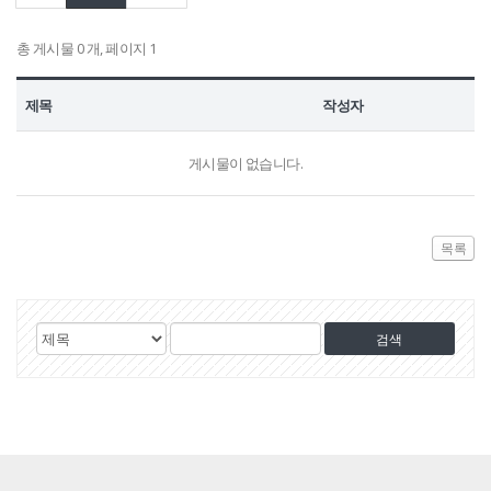
정보공개
총 게시물 0 개, 페이지 1
HOME
유가족회원 로그인
기부금회원 로그인
제목
작성자
유가족 회원가입
기부금 회원가입
게시물이 없습니다.
목록
게
검
검
시
색
색
물
대
어
검
상
색