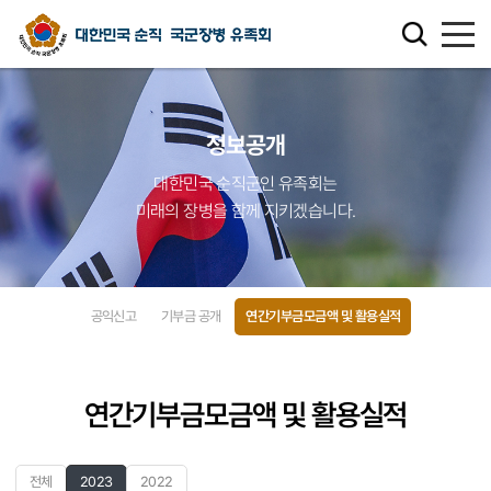
유족회 소개
정보공개
유족회 홍보관
대한민국 순직군인 유족회는
미래의 장병을 함께 지키겠습니다.
천국의 별님
순직군인 유가족 찾기
공익신고
기부금 공개
연간기부금모금액 및 활용실적
연회비·기부금 안내
보훈관련 법률
연간기부금모금액 및 활용실적
주요활동사업
전체
2023
2022